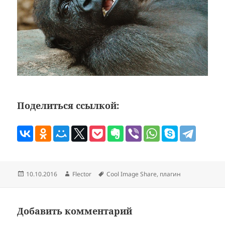
Поделиться ссылкой:
Опубликовано
Автор
Метки
Flector
Cool Image Share
,
плагин
Добавить комментарий