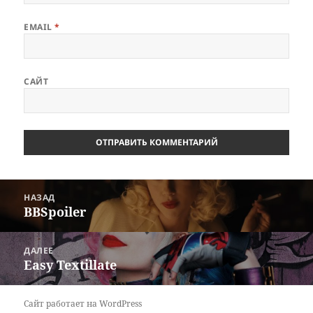
EMAIL
*
САЙТ
Навигация
НАЗАД
по
BBSpoiler
Предыдущая
записям
запись:
ДАЛЕЕ
Easy Textillate
Следующая
запись:
Сайт работает на WordPress