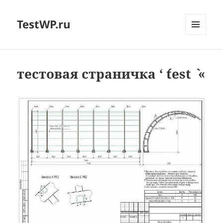
TestWP.ru
МЕНЮ
И
ВИДЖЕТЫ
тестовая страничка ‘ ´test ` «