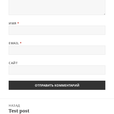
ИМЯ
*
EMAIL
*
САЙТ
Навигация
НАЗАД
по
Test post
Предыдущая
записям